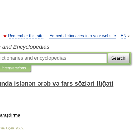
Remember this site
Embed dictionaries into your website
EN
s and Encyclopedias
Search!
Interpretations
nda islənən ərəb və fars sözləri lüğəti
araşdırma
ləri
lüğəti
.
2009
.