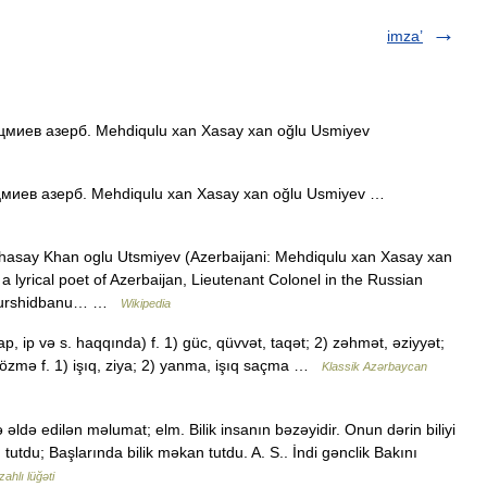
imza’
миев азерб. Mehdiqulu xan Xasay xan oğlu Usmiyev
миев азерб. Mehdiqulu xan Xasay xan oğlu Usmiyev …
say Khan oglu Utsmiyev (Azerbaijani: Mehdiqulu xan Xasay xan
a lyrical poet of Azerbaijan, Lieutenant Colonel in the Russian
 Khurshidbanu… …
Wikipedia
p, ip və s. haqqında) f. 1) güc, qüvvət, taqət; 2) zəhmət, əziyyət;
zmə f. 1) işıq, ziya; 2) yanma, işıq saçma …
Klassik Azərbaycan
ldə edilən məlumat; elm. Bilik insanın bəzəyidir. Onun dərin biliyi
n tutdu; Başlarında bilik məkan tutdu. A. S.. İndi gənclik Bakını
zahlı lüğəti