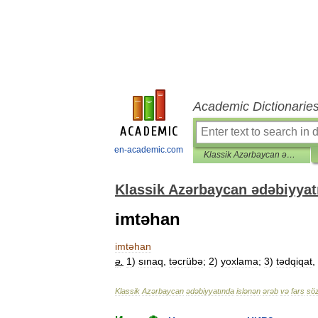
Academic Dictionarie
en-academic.com
Klassik Azərbaycan ədəbiyyatında islənən ərəb və fars sözləri lüğəti
Klassik Azərbaycan ədəbiyyatı
imtəhan
imtəhan
ə
.
1
)
sınaq
,
təcrübə
;
2
)
yoxlama
;
3
)
tədqiqat
,
Klassik
Azərbaycan
ədəbiyyatında
islənən
ərəb
və
fars
söz