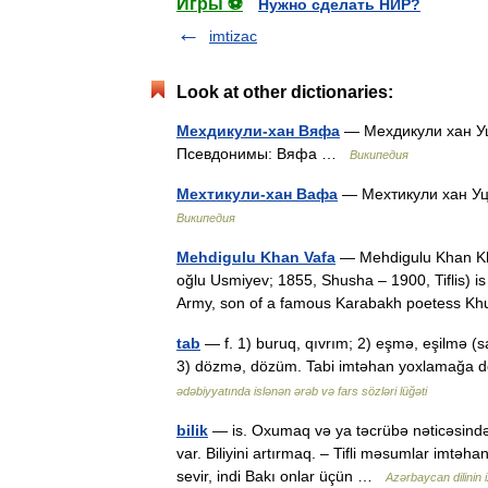
Игры ⚽
Нужно сделать НИР?
imtizac
Look at other dictionaries:
Мехдикули-хан Вяфа
— Мехдикули хан Уц
Псевдонимы: Вяфа …
Википедия
Мехтикули-хан Вафа
— Мехтикули хан Уц
Википедия
Mehdigulu Khan Vafa
— Mehdigulu Khan Kha
oğlu Usmiyev; 1855, Shusha – 1900, Tiflis) is 
Army, son of a famous Karabakh poetess
tab
— f. 1) buruq, qıvrım; 2) eşmə, eşilmə (sa
3) dözmə, dözüm. Tabi imtəhan yoxlamağa dö
ədəbiyyatında islənən ərəb və fars sözləri lüğəti
bilik
— is. Oxumaq və ya təcrübə nəticəsində ə
var. Biliyini artırmaq. – Tifli məsumlar imtəha
sevir, indi Bakı onlar üçün …
Azərbaycan dilinin i