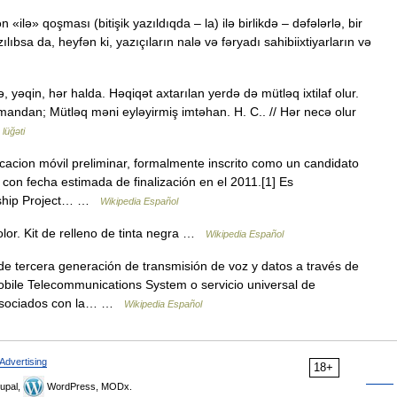
ilə» qoşması (bitişik yazıldıqda – la) ilə birlikdə – dəfələrlə, bir
ıbsa da, heyfən ki, yazıçıların nalə və fəryadı sahibiixtiyarların və
, yəqin, hər halda. Həqiqət axtarılan yerdə də mütləq ixtilaf olur.
mandan; Mütləq məni eyləyirmiş imtəhan. H. C.. // Hər necə olur
 lüğəti
cion móvil preliminar, formalmente inscrito como un candidato
y con fecha estimada de finalización en el 2011.[1] Es
ership Project… …
Wikipedia Español
olor. Kit de relleno de tinta negra …
Wikipedia Español
e tercera generación de transmisión de voz y datos a través de
bile Telecommunications System o servicio universal de
s asociados con la… …
Wikipedia Español
Advertising
18+
upal,
WordPress, MODx.